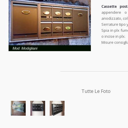
Cassette post
appendere o i
anodizzato, col
Serrature tipo 
Spia in plx fu
o incise in plx.
Misure consigl
Tutte Le Foto