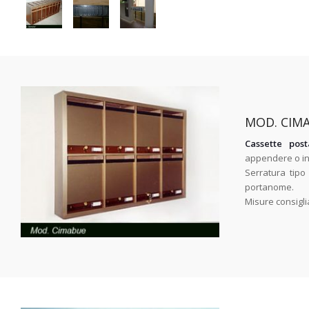
MOD. CIM
Cassette post
appendere o inc
Serratura tipo
portanome.
Misure consigl