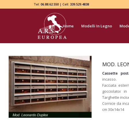
Tel:
06.88.62.550
| Cell:
339.529.4838
Home
Modelli In Legno
Model
MOD. LEO
Cassette post
incasso.
Facciata ester
gocciolatoi in
Targhette incise
Cornice da inc
cm 30x14x14