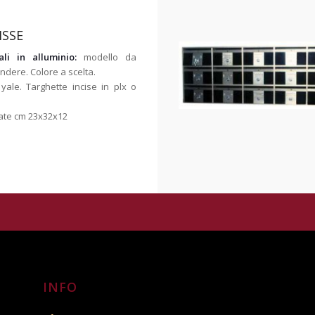
ISSE
ali in alluminio:
modello da
dere. Colore a scelta.
 yale. Targhette incise in plx o
iate cm 23x32x12
INFO