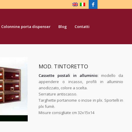
Colonnine porta dispenser
Blog
Contatti
MOD. TINTORETTO
Cassette postali in alluminio:
modello da
appendere o incasso, profili in alluminio
anodizzato, colore a scelta.
Serrature antiscasso.
Targhette portanome o incise in plx. Sportelli in
plx fumè.
Misure consigliate cm 32x15x14