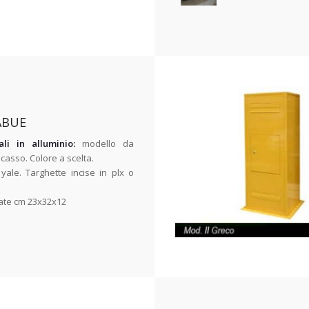
ABUE
ali in alluminio:
modello da
asso. Colore a scelta.
 yale. Targhette incise in plx o
iate cm 23x32x12