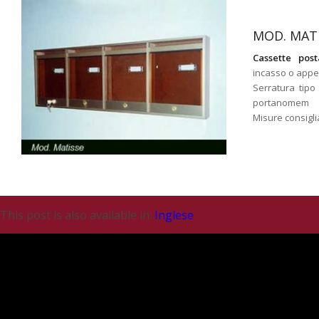
MOD. MAT
Cassette post
incasso o appen
Serratura tipo
portanomem
Misure consigl
This post is also available in:
Inglese