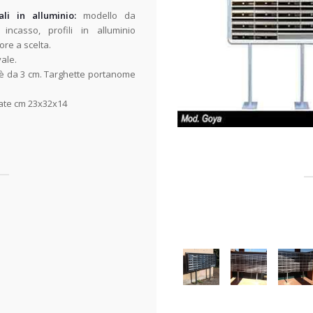
ali in alluminio:
modello da
ncasso, profili in alluminio
ore a scelta.
yale.
mè da 3 cm. Targhette portanome
iate cm 23x32x14