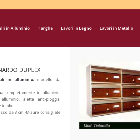
li in Alluminio
Targhe
Lavori in Legno
Lavori in Metallo
NARDO DUPLEX
ali in alluminio:
modello da
na completamente in alluminio,
 alluminio, aletta anti-pioggia.
 in plx.
asso da 3 cm -Misure consigliate